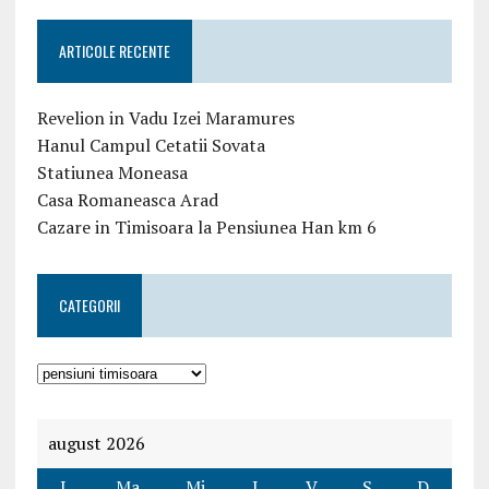
ARTICOLE RECENTE
Revelion in Vadu Izei Maramures
Hanul Campul Cetatii Sovata
Statiunea Moneasa
Casa Romaneasca Arad
Cazare in Timisoara la Pensiunea Han km 6
CATEGORII
august 2026
L
Ma
Mi
J
V
S
D