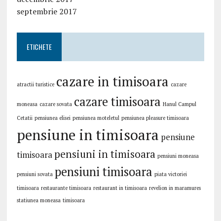
septembrie 2017
ETICHETE
cazare in timisoara
atractii turistice
cazare
cazare timisoara
moneasa
cazare sovata
Hanul Campul
Cetatii
pensiunea elisei
pensiunea moteletul
pensiunea pleasure timisoara
pensiune in timisoara
pensiune
pensiuni in timisoara
timisoara
pensiuni moneasa
pensiuni timisoara
pensiuni sovata
piata victoriei
timisoara
restaurante timisoara
restaurant in timisoara
revelion in maramures
statiunea moneasa
timisoara