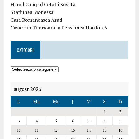
Hanul Campul Cetatii Sovata
Statiunea Moneasa
Casa Romaneasca Arad
Cazare in Timisoara la Pensiunea Han km 6
CATEGORII
august 2026
L
Ma
Mi
J
V
S
D
1
2
3
4
5
6
7
8
9
10
11
12
13
14
15
16